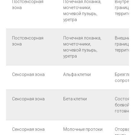
Постсенсорная
Почечная лоханка,
Внутренн
зона
мочеточники,
границы
мочевой пузырь,
территор
уретра
Постсенсорная
Почечная лоханка,
Внешние
зона
мочеточники,
границы
мочевой пузырь,
территор
уретра
Сенсорная зона
Альфа клетки
Брезгливо
сопротив
Сенсорная зона
Бета клетки
Состояни
боевой
готовнос
Сенсорная зона
Молочные протоки
Оторвали