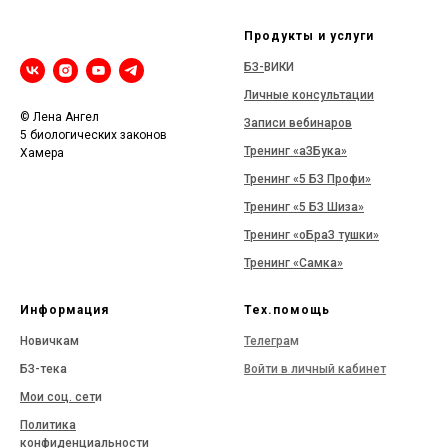
Продукты и услуги
БЗ-
ВИКИ
Личные консультации
© Лена Ангел
Записи вебинаров
5 биологических законов
Тренинг «аЗБука»
Хамера
Тренинг «5 БЗ Профи»
Тренинг «5 БЗ Шиза»
Тренинг «оБраЗ тушки»
Тренинг «Самка»
Информация
Тех.помощь
Новичкам
Телегра
м
БЗ-тека
Войти в личный кабинет
Мои соц. сет
и
Политика
конфиденциальности