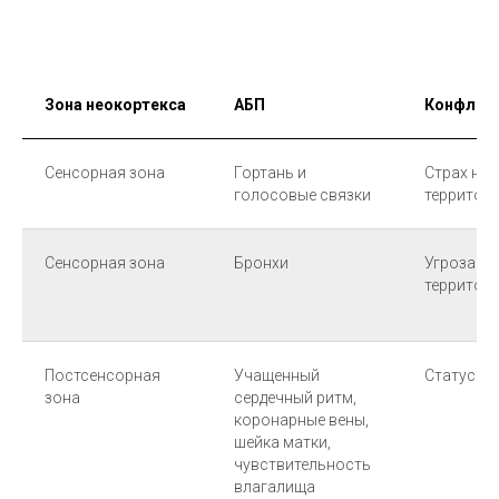
Зона неокортекса
АБП
Конфлик
Сенсорная зона
Гортань и
Страх на
голосовые связки
территор
Сенсорная зона
Бронхи
Угроза
территор
Постсенсорная
Учащенный
Статус с
зона
сердечный ритм,
коронарные вены,
шейка матки,
чувствительность
влагалища