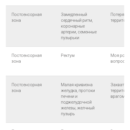
Постсенсорная
Замедленный
Потеря
зона
сердечный ритм,
территор
коронарные
артерии, семенные
пузырьки
Постсенсорная
Ректум
Моя роль
зона
вопросо
Постсенсорная
Малая кривизна
Захват
зона
желудка, протоки
территор
печени и
врагом
поджелудочной
железы, желчный
пузырь