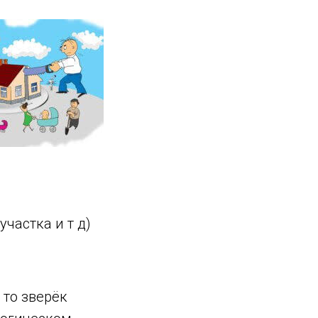
частка и т д)
 то зверёк