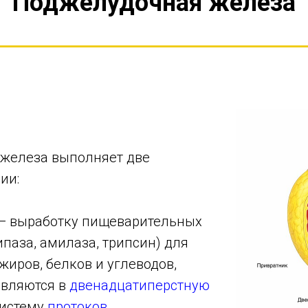
Поджелудочная железа
железа выполняет две
ии:
— выработку пищеварительных
паза, амилаза, трипсин) для
иров, белков и углеводов,
авляются в
двенадцатиперстную
систему
протоков