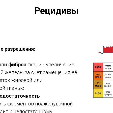
Рецидивы
зе разрешения:
или
фиброз
ткани - увеличение
й железы за счет замещения её
еток жировой или
ой тканью
едостаточность
сть ферментов поджелудочной
дит к недостаточному