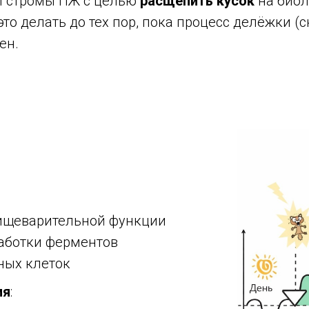
П стромы ПЖ с целью
расщепить кусок
на биол
 это делать до тех пор, пока процесс делёжки 
ен.
ищеварительной функции
аботки ферментов
ных клеток
ия
: