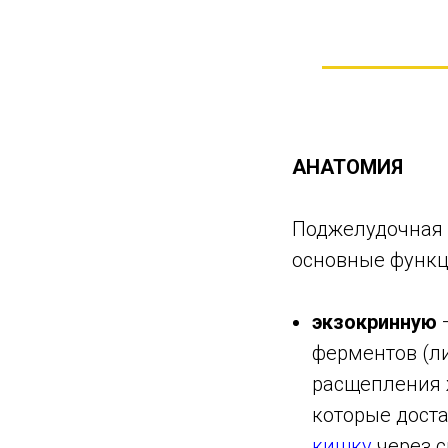
АНАТОМИЯ
Поджелудочная 
основные функц
экзокринную
ферментов (ли
расщепления ж
которые дост
кишку
через 