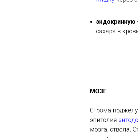
эндокринную
сахара в кров
МОЗГ
Строма поджелу
эпителия
энтод
мозга, ствола.