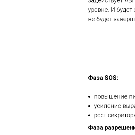
задействует АБ
уровне. И будет
не будет заверш
Фаза SOS:
повышение п
усиление выр
рост секретор
Фаза разрешен