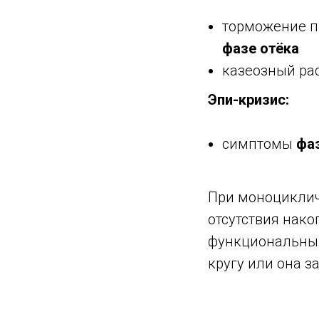
торможение п
фазе отёка
казеозный ра
Эпи-кризис:
симптомы
фа
При моноциклич
отсутствия нак
функциональных
кругу или она з