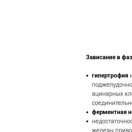
Зависание в фа
гипертрофия
поджелудочно
ацинарных кл
соединительн
ферментная н
недостаточно
железы приво