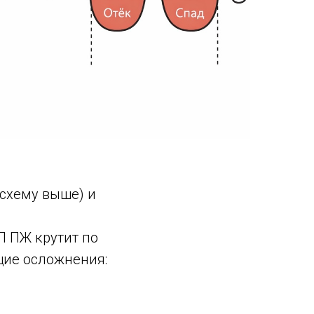
схему выше) и
П ПЖ крутит по
щие осложнения: