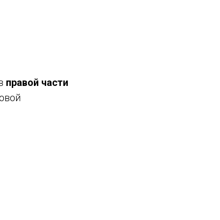
 в
правой части
говой