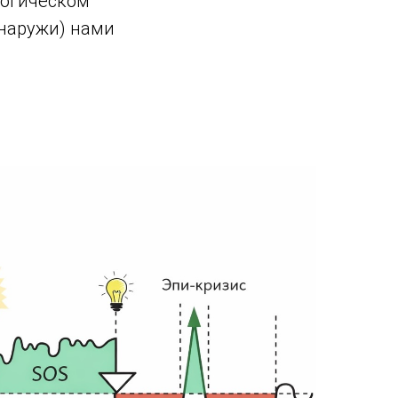
огическом
(снаружи) нами