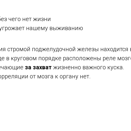
без чего нет жизни
то угрожает нашему выживанию
ия стромой поджелудочной железы находится
де в круговом порядке расположены реле моз
вечающие
за захват
жизненно важного куска.
рреляции от мозга к органу нет.