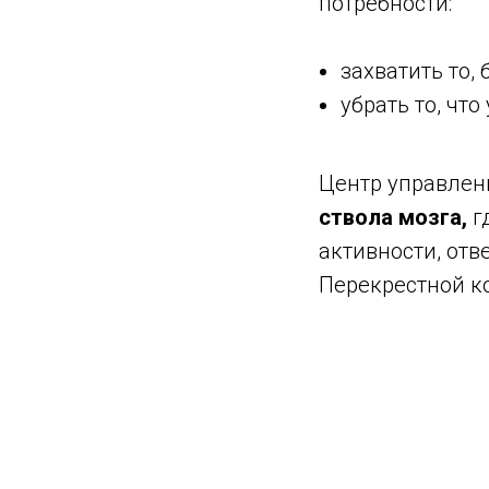
потребности:
захватить то, 
убрать то, ч
Центр управлен
ствола мозга,
г
активности, от
Перекрестной ко