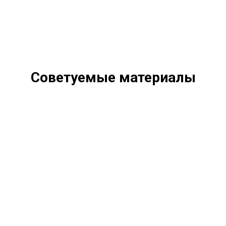
Советуемые материалы
Что мешает исцелению?
Почему мы не можем убрать свой симптом?